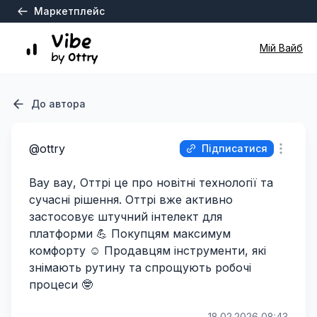
Маркетплейс
Мій Вайб
До автора
@
ottry
Підписатися
Вау вау, Оттрі це про новітні технології та
сучасні рішення. Оттрі вже активно
застосовує штучний інтелект для
платформи 💪 Покупцям максимум
комфорту ☺️ Продавцям інструменти, які
знімають рутину та спрощують робочі
процеси 🤓
18.02.2026 08:43