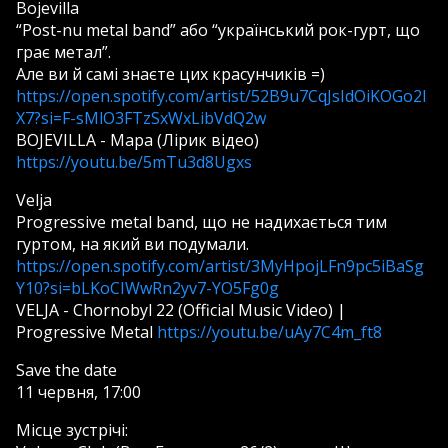
Bojevilla
“Post-nu metal band” або “український рок-гурт, що
грає метал”.
Але ви й самі знаєте цих красунчиків =)
https://open.spotify.com/artist/52B9u7CqJsIdOiKOGo2l
X7?si=F-sMlO3FTzSxWxLibVdQ2w
BOJEVILLA - Мара (Лірик відео)
https://youtu.be/5mTu3d8Ugxs
Velja
Progressive metal band, що не надихається тим
гуртом, на який ви подумали.
https://open.spotify.com/artist/3MyHpojLFn9pc5iBaSg
Y10?si=bLKoCIWwRn2yv7-YO5Fg0g
VELJA - Chornobyl 22 (Official Music Video) |
Progressive Metal
https://youtu.be/uAy7C4m_ft8
Save the date
11 червня, 17:00
Місце зустрічі: