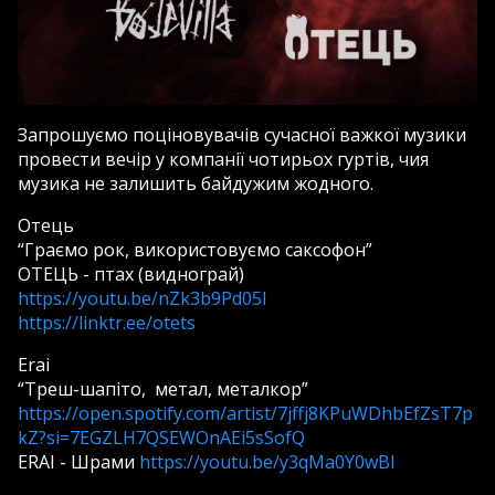
Запрошуємо поціновувачів сучасної важкої музики
провести вечір у компанії чотирьох гуртів, чия
музика не залишить байдужим жодного.
Отець
“Граємо рок, використовуємо саксофон”
ОТЕЦЬ - птах (виднограй)
https://youtu.be/nZk3b9Pd05I
https://linktr.ee/otets
Erai
“Треш-шапіто, метал, металкор”
https://open.spotify.com/artist/7jffj8KPuWDhbEfZsT7p
kZ?si=7EGZLH7QSEWOnAEi5sSofQ
ERAI - Шрами
https://youtu.be/y3qMa0Y0wBI