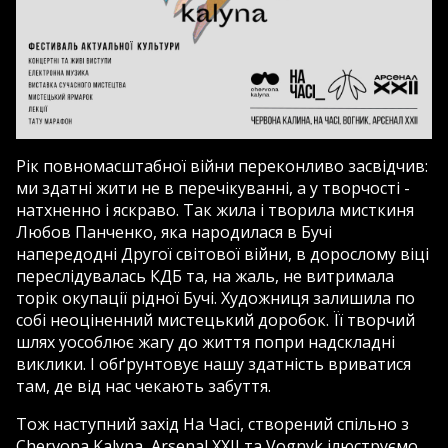
Рік повномасштабної війни переконливо засвідчив:
ми здатні жити не в перечікуванні, а у творчості -
натхненно і яскраво. Так жила і творила мисткиня
Любов Панченко, яка народилася в Бучі
напередодні Другої світової війни, в дорослому віці
переслідувалась КДБ та, на жаль, не витримала
торік окупації рідної Бучі. Художниця залишила по
собі неоціненний мистецький доробок. Її творчий
шлях уособлює жагу до життя попри надскладні
виклики. І обґрунтовує нашу здатність вриватися
там, де від нас чекають забуття.
Тож наступний захід На Часі, створений спільно з
Chervona Kalyna, Arsenal XXII та Vognyk ілюструємо