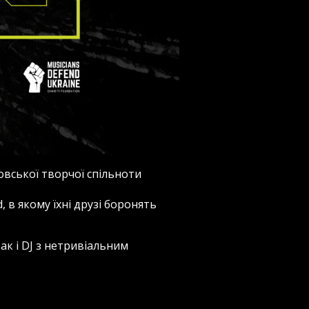
овської творчої спільноти
 в якому їхні друзі боронять
так і DJ з нетривіальним