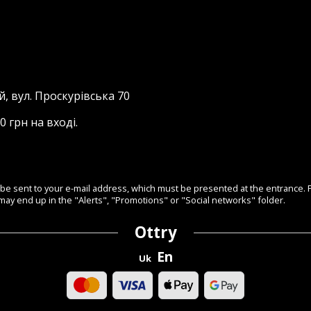
й, вул. Проскурівська 70
0 грн на вході.
l be sent to your e-mail address, which must be presented at the entrance. P
et may end up in the "Alerts", "Promotions" or "Social networks" folder.
Ottry
En
Uk