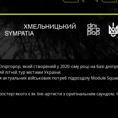
nipropop, який створений у 2020-ому році на базі дніпр
 літній тур містами України.
 актуальних військових потреб підрозділу Module Squad,
остері якого є як live-артисти з оригінальним саундом, 
: