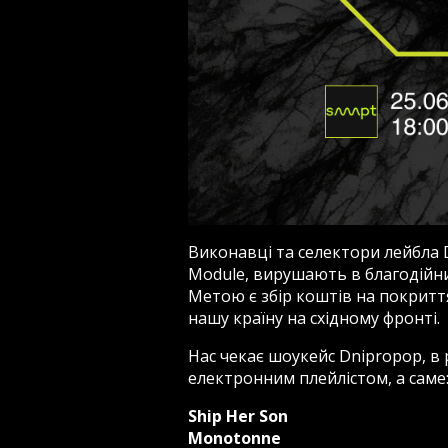
Виконавці та селектори лейбла D
Module, вирушають в благодійний
Метою є збір коштів на покриття
нашу країну на східному фронті.
Наc чекає шоукейс Dnipropop, в р
електронним плейлістом, а саме
Ship Her Son
Monotonne