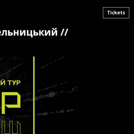
Tickets
мельницький //