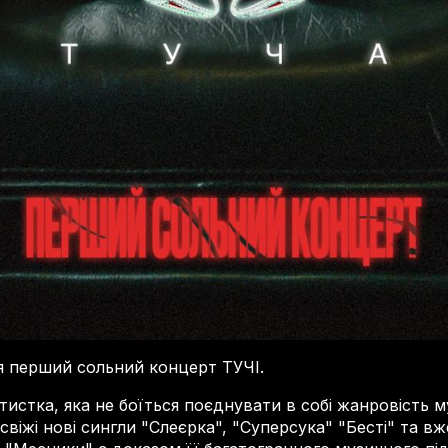
я перший сольний концерт ТУЧІ.
тистка, яка не боїться поєднувати в собі жанровість м
свіжі нові сингли "Слеєрка", "Суперсука" "Бесті" та вже 