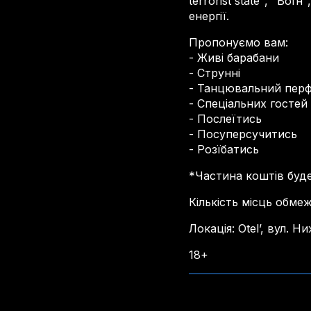
terrorist state", "Во
енергії.
Пропонуємо вам:
- Живі барабани
- Струнні
- Танцювальний пер
- Спеціальних гостей
- Послеїтись
- Посуперсучитись
- Розїбатись
*Частина коштів буд
Кількість місць обме
Локація: Otel’, вул. 
18+