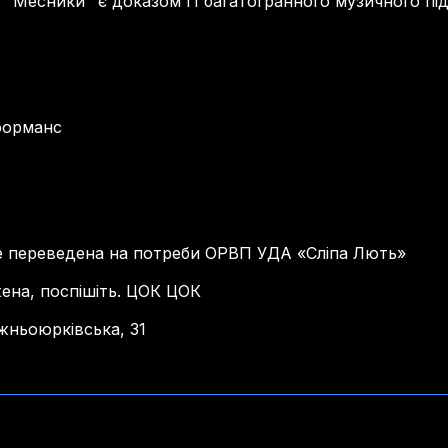
їн", "Месники" є доказом її багатогранного музичного п
форманс
е переведена на потреби ОРВП УДА «Сліпа Лють»
жена, поспішіть. ЦОК ЦОК
Нижньоюрківська, 31