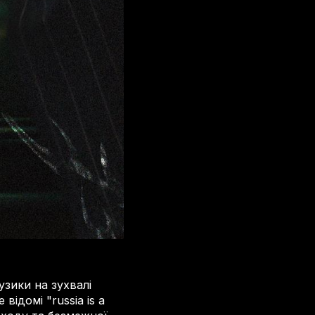
узики на зухвалі
відомі "russia is a