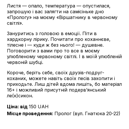
Листя — опало, температура — опустилася,
запрошую і вас залягти на самісіньке дно
«Прологу» на моєму «Віршатнику в червоному
світлі».
Зануритись з головою в емоції. Піти в
хардкорну лірику. Почитати про коханнєве,
тілесне і — куди ж без нього! — душевне.
Поговорити з вами про то все в моєму
улюбленому червоному світлі. І в моїй улюбленій
червоній шубці.
Короче, беріть себе, своїх друзів-подруг-
коханих, можете навіть своїх песів захопити і
приходьте. Лиш дітей вдома лишіть, бо матеріал
16+ і можливий присутній подервʼянський
ле(к)сикон.
Ціна: від
150
UAH
Місце проведення
:
Пролог (вул. Гнатюка 20-22)