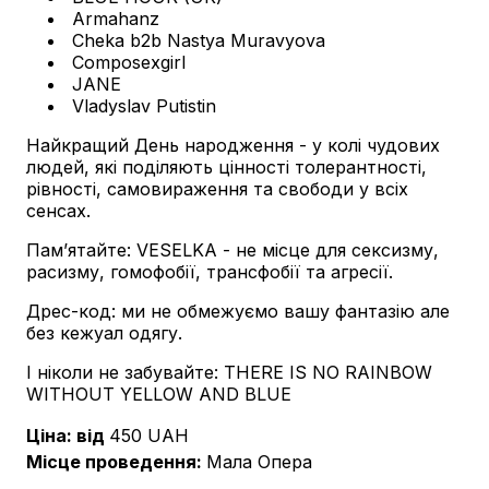
Armahanz
Cheka b2b Nastya Muravyova
Composexgirl
JANE
Vladyslav Putistin
Найкращий День народження - у колі чудових
людей, які поділяють цінності толерантності,
рівності, самовираження та свободи у всіх
сенсах.
Пам’ятайте: VESELKA - не місце для сексизму,
расизму, гомофобії, трансфобії та агресії.
Дрес-код: ми не обмежуємо вашу фантазію але
без кежуал одягу.
І ніколи не забувайте: THERE IS NO RAINBOW
WITHOUT YELLOW AND BLUE
Ціна: від
450
UAH
Місце проведення
:
Мала Опера