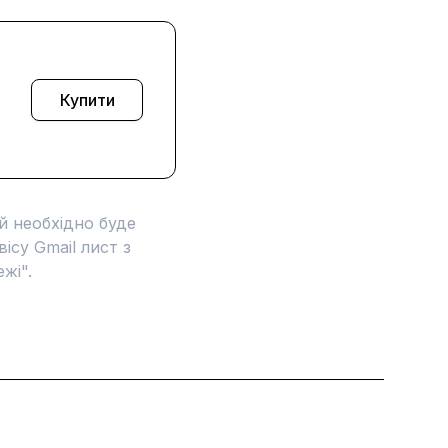
Купити
й необхідно буде
ісу Gmail лист з
жі".