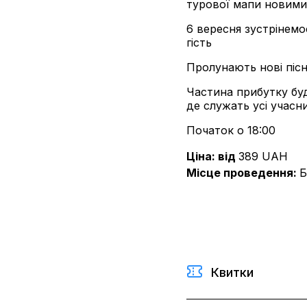
турової мапи новими
6 вересня зустрінемос
гість
Пролунають нові пісн
Частина прибутку буд
де служать усі учасн
Початок о 18:00
Ціна: від
389
UAH
Місце проведення
:
Б
Квитки