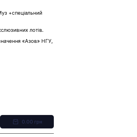
рМуз +спеціальний
кслюзивних лотів.
значення «Азов» НГУ,
0.00
грн