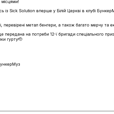
 місцями!
ь із Sick Solution вперше у Білій Церкві в клубі Бунке
і, перевірені метал бенгери, а також багато мерчу та е
е передана на потреби 12-ї бригади спеціального при
ики гурту🫡
ункерМуз