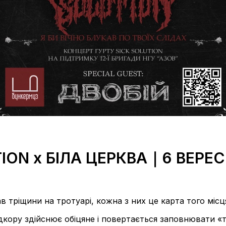
TION x БІЛА ЦЕРКВА｜6 ВЕРЕ
в тріщини на тротуарі, кожна з них це карта того місц
кору здійснює обіцяне і повертається заповнювати «т