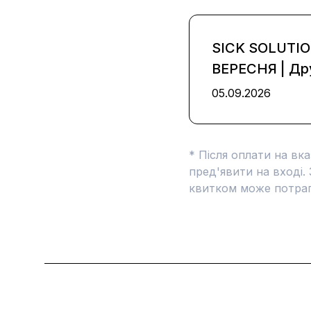
SICK SOLUTI
ВЕРЕСНЯ
|
Др
05.09.2026
* Після оплати на вк
пред'явити на вході.
квитком може потрап