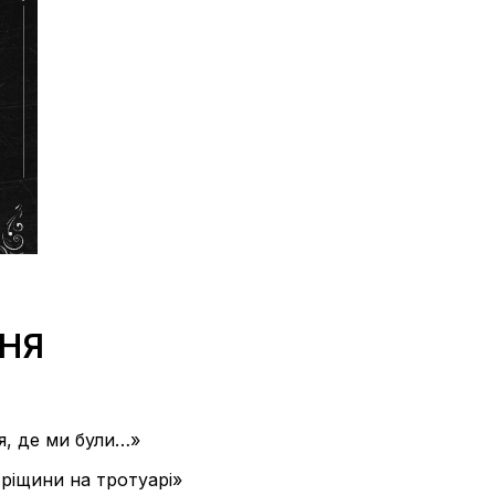
СНЯ
я, де ми були…»
ріщини на тротуарі»