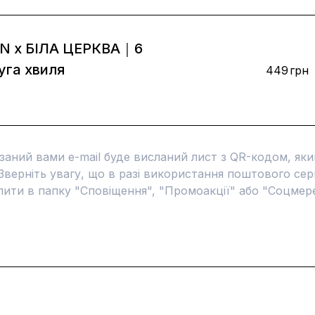
ON x БІЛА ЦЕРКВА｜6
уга хвиля
449
грн
азаний вами e-mail буде висланий лист з QR-кодом, яки
 Зверніть увагу, що в разі використання поштового серв
ити в папку "Сповіщення", "Промоакції" або "Соцмере