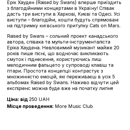
Ерік Хауден (Raised by Swans) вперше приїздить
з благодійними концертами в Україну! Співак
дасть три виступи в Харкові, Києві та Одесі. Усі
виступи – благодійні, кошти будуть спрямовані
на підтримку київського притулку Cats on Mars.
Raised by Swans – сольний проект канадського
автора, співака та мульти-інструменталіста
Еріка Хаудена. Невловимий музикант майже 20
років пише пісні, що водночас викликають
смуток і піднесення, користуючись лиш
мелодичним фальцето у супроводі клавіш та
гітари. Простота концепції контрастує з
множинністю емоцій, які переживаєш в усіх 5
альбомах Raised by Swans. Наживо відчути цей
експіріенс можна буде вже на початку липня
Ціна: від
250
UAH
Місце проведення
:
More Music Club