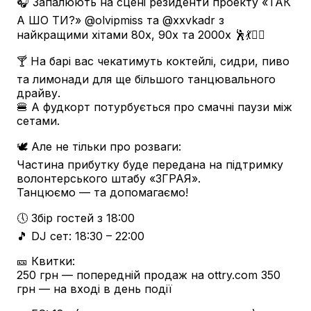
🎧 Запалюють на сцені резиденти проекту «ТАК
А ШО ТИ?» @olvipmiss та @xxvkadr з
найкращими хітами 80х, 90х та 2000х 🕺💃👯‍♀️
🍸 На барі вас чекатимуть коктейлі, сидри, пиво
та лимонади для ще більшого танцювального
драйву.
🍔 А фудкорт потурбується про смачні паузи між
сетами.
🕊️ Але не тільки про розваги:
Частина прибутку буде передана на підтримку
волонтерського штабу «ЗГРАЯ».
Танцюємо — та допомагаємо!
🕔 Збір гостей з 18:00
🎵 DJ сет: 18:30 – 22:00
🎫 Квитки:
250 грн — попередній продаж на ottry.com 350
грн — на вході в день події