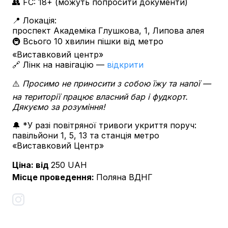
👥 FC: 18+ (можуть попросити документи)
📍 Локація:
проспект Академіка Глушкова, 1, Липова алея
🚇 Всього 10 хвилин пішки від метро
«Виставковий центр»
🔗 Лінк на навігацію —
відкрити
⚠️
Просимо не приносити з собою їжу та напої —
на території працює власний бар і фудкорт.
Дякуємо за розуміння!
🔔 *У разі повітряної тривоги укриття поруч:
павільйони 1, 5, 13 та станція метро
«Виставковий Центр»
Ціна: від
250
UAH
Місце проведення
:
Поляна ВДНГ