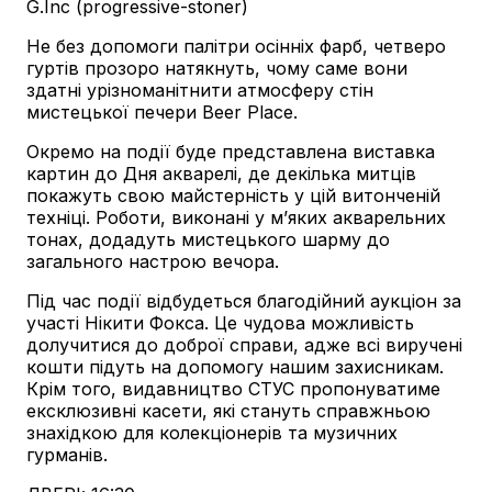
G.Inc (progressive-stoner)
Не без допомоги палітри осінніх фарб, четверо
гуртів прозоро натякнуть, чому саме вони
здатні урізноманітнити атмосферу стін
мистецької печери Beer Place.
Окремо на події буде представлена виставка
картин до Дня акварелі, де декілька митців
покажуть свою майстерність у цій витонченій
техніці. Роботи, виконані у м’яких акварельних
тонах, додадуть мистецького шарму до
загального настрою вечора.
Під час події відбудеться благодійний аукціон за
участі Нікити Фокса. Це чудова можливість
долучитися до доброї справи, адже всі виручені
кошти підуть на допомогу нашим захисникам.
Крім того, видавництво СТУС пропонуватиме
ексклюзивні касети, які стануть справжньою
знахідкою для колекціонерів та музичних
гурманів.