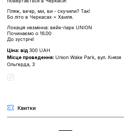
повертається в Черкаси!
Пляж, вечір, ми, ви - скучили? Так!
Бо літо в Черкасах = Хвиля.
Локація незмінна: вейк-парк UNION
Починаємо о 16.00
До зустрічі!
Ціна: від
300
UAH
Місце проведення
:
Union Wake Park, вул. Князя
Ольгерда, 3
Квитки