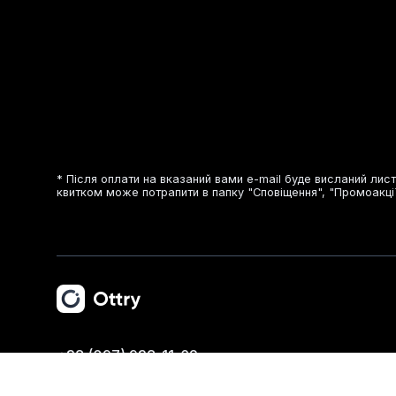
* Після оплати на вказаний вами e-mail буде висланий лист
квитком може потрапити в папку "Сповіщення", "Промоакці
+38 (097) 938-11-62
info@ottry.com