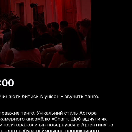
:00
очинають битись в унісон - звучить танго.
правжнє танго. Унікальний стиль Астора
 камерного ансамблю «Char». Щоб відчути як
мпозитора коли він повернувся в Аргентину та
го танго набула неймовірно проникливого