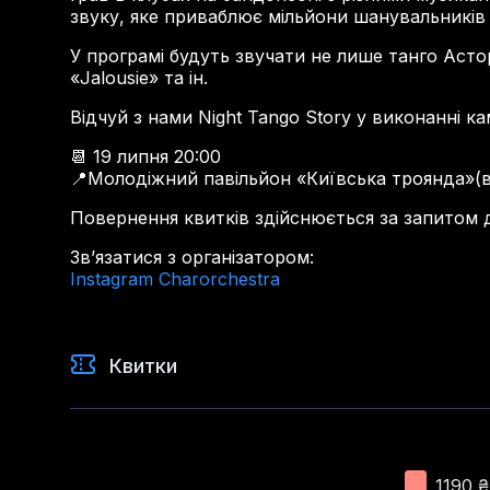
звуку, яке приваблює мільйони шанувальників
У програмі будуть звучати не лише танго Астор
«Jalousie» та ін.
Відчуй з нами Night Tango Story у виконанні к
📆 19 липня 20:00
📍Молодіжний павільйон «Київська троянда»(ву
Повернення квитків здійснюється за запитом до
Звʼязатися з організатором:
Instagram Charorchestra
Квитки
1190
₴