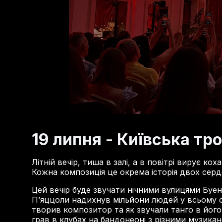
19 липня - Київська тро
Літній вечір, тиша в залі, а в повітрі вирує 
Кожна композиція це окрема історія двох серде
Цей вечір буде звучати нічними вулицями Буен
П’яццоли надихнув мільйони людей у всьому св
творив композитор та як звучали танго в йог
грав в клубах на бандонеоні з різними музик