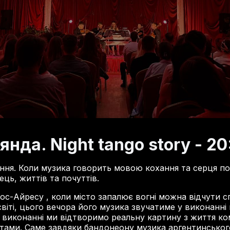
янда. Night tango story - 20
кохання. Коли музика говорить мовою кохання та серця п
ць, життів та почуттів.
ос-Айресу , коли місто запалює вогні можна відчути с
іті, цього вечора його музика звучатиме у виконанні
о виконанні ми відтворимо реальну картину з життя ко
антами. Саме завдяки бандонеону музика аргентинсько