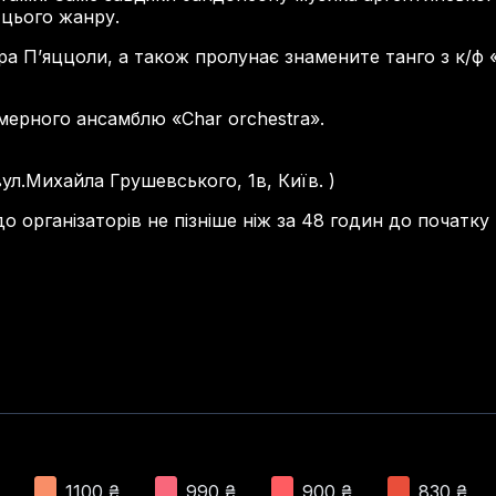
 цього жанру.
а Пʼяццоли, а також пролунає знамените танго з к/ф «З
амерного ансамблю «Char orchestra».
л.Михайла Грушевського, 1в, Київ. )
 організаторів не пізніше ніж за 48 годин до початку
1100
₴
990
₴
900
₴
830
₴