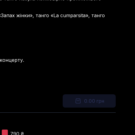
апах жінки», танго «La cumparsita», танго
 концерту.
0.00
грн
790
₴