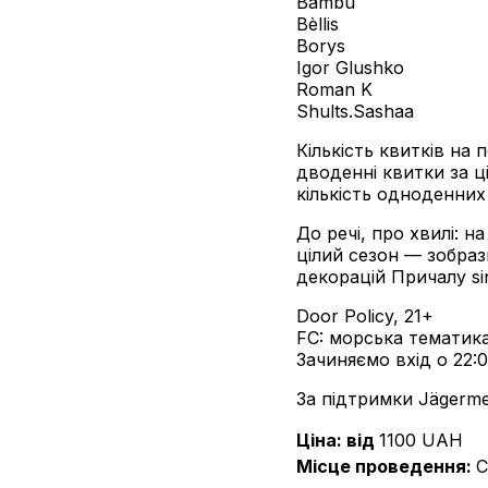
Bambu
Bèllis
Borys
Igor Glushko
Roman K
Shults.Sashaa
Кількість квитків на
дводенні квитки за ц
кількість одноденних 
До речі, про хвилі: 
цілий сезон — зобраз
декорацій Причалу si
Door Policy, 21+
FC: морська тематик
Зачиняємо вхід о 22:0
За підтримки Jägerme
Ціна: від
1100
UAH
Місце проведення
:
C