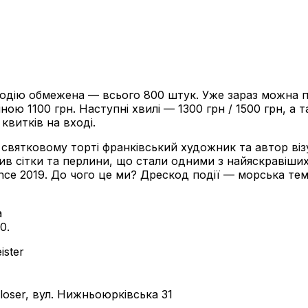
 подію обмежена — всього 800 штук. Уже зараз можна 
іною 1100 грн. Наступні хвилі — 1300 грн / 1500 грн, а
квитків на вході.
на святковому торті франківський художник та автор ві
ив сітки та перлини, що стали одними з найяскравіших
nce 2019. До чого це ми? Дрескод події — морська тем
а
0.
ister
loser, вул. Нижньоюрківська 31