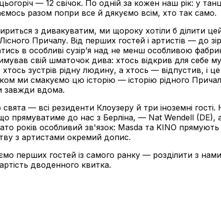
ьогоріч — 12 свічок. По одній за кожен наш рік: у танц
мось разом попри все й дякуємо всім, хто так само.
 мириться з дивакуватим, ми щороку хотіли б ділити це
 Лісного Причалу. Від перших гостей і артистів — до з
атись в особливі сузір’я над не менш особливою фабри
мував свій шматочок дива: хтось відкрив для себе м
 хтось зустрів рідну людину, а хтось — відпустив, і це
м ми смакуємо цю історію — історію рідного Причалу,
и завжди вдома.
 свята — всі резиденти Клоузеру й три іноземні гості.
о прямуватиме до нас з Берліна, — Nat Wendell (DE), 
гато років особливий зв'язок: Masda та KINO прямують
ву з артистами окремий допис.
мо перших гостей із самого ранку — розділити з нами 
артість дводенного квитка.