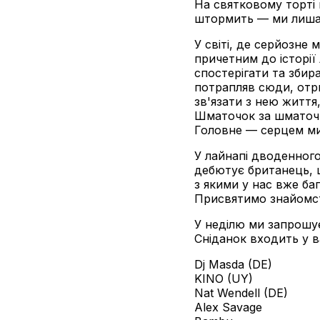
На святковому торті ц
штормить — ми лишає
У світі, де серйозне
причетним до історії
спостерігати та збир
потрапляв сюди, отри
зв'язати з нею життя,
Шматочок за шматочко
Головне — серцем м
У лайнапі дводенного
дебютує британець, щ
з якими у нас вже ба
Присвятимо знайомст
У неділю ми запрошує
Сніданок входить у в
Dj Masda (DE)
KINO (UY)
Nat Wendell (DE)
Alex Savage