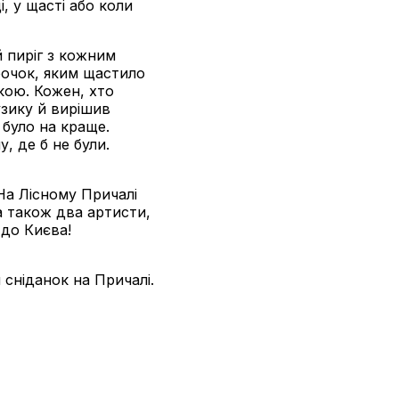
і, у щасті або коли
й пиріг з кожним
ірочок, яким щастило
кою. Кожен, хто
узику й вирішив
 було на краще.
 де б не були.
 На Лісному Причалі
а також два артисти,
 до Києва!
сніданок на Причалі.