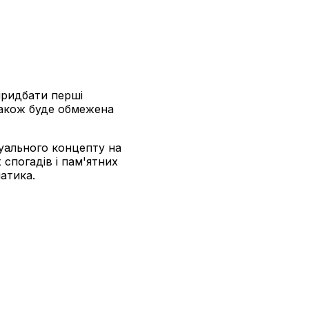
придбати перші
 також буде обмежена
зуального концепту на
 спогадів і пам'ятних
атика.